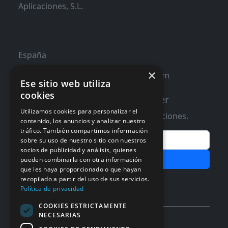
Aplicaciones, S.L.
España
×
contacto@distribucioninformatica.com
Ese sitio web utiliza
cookies
Suscribete a nuestro Newsletter
Utilizamos cookies para personalizar el
Te informaremos de ofertas y promociones.
contenido, los anuncios y analizar nuestro
tráfico. También compartimos información
Email
sobre su uso de nuestro sitio con nuestros
socios de publicidad y análisis, quienes
Subscribir
pueden combinarla con otra información
que les haya proporcionado o que hayan
recopilado a partir del uso de sus servicios.
Aceptar Politica de
Privacidad
Política de privacidad
COOKIES ESTRICTAMENTE
NECESARIAS
© 2026 InforSystem Programacion y