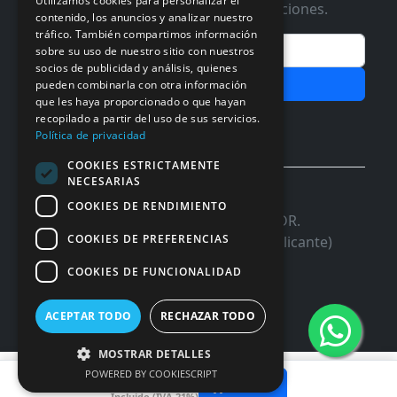
Utilizamos cookies para personalizar el
Te informaremos de ofertas y promociones.
contenido, los anuncios y analizar nuestro
tráfico. También compartimos información
Email
sobre su uso de nuestro sitio con nuestros
socios de publicidad y análisis, quienes
Subscribir
pueden combinarla con otra información
que les haya proporcionado o que hayan
recopilado a partir del uso de sus servicios.
Aceptar Politica de
Privacidad
Política de privacidad
COOKIES ESTRICTAMENTE
NECESARIAS
© 2026 InforSystem Programacion y
COOKIES DE RENDIMIENTO
Aplicaciones, S.L. CIF: B54337985 | C/DR.
COOKIES DE PREFERENCIAS
Marañon, 17 Local 5 | 03680 - ASPE (Alicante)
COOKIES DE FUNCIONALIDAD
ACEPTAR TODO
RECHAZAR TODO
MOSTRAR DETALLES
4,62 €
POWERED BY COOKIESCRIPT
Añadir
Incluido (IVA 21%)