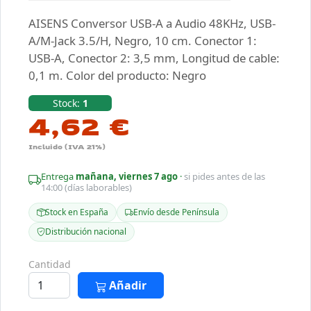
AISENS Conversor USB-A a Audio 48KHz, USB-
A/M-Jack 3.5/H, Negro, 10 cm. Conector 1:
USB-A, Conector 2: 3,5 mm, Longitud de cable:
0,1 m. Color del producto: Negro
Stock:
1
4,62 €
Incluido (IVA 21%)
Entrega
mañana, viernes 7 ago
·
si pides antes de las
14:00 (días laborables)
Stock en España
Envío desde Península
Distribución nacional
Cantidad
Añadir