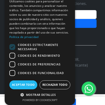
Utilizamos cookies para personalizar el
Te informaremos de ofertas y promociones.
contenido, los anuncios y analizar nuestro
tráfico. También compartimos información
Email
sobre su uso de nuestro sitio con nuestros
socios de publicidad y análisis, quienes
Subscribir
pueden combinarla con otra información
que les haya proporcionado o que hayan
recopilado a partir del uso de sus servicios.
Aceptar Politica de
Privacidad
Política de privacidad
COOKIES ESTRICTAMENTE
NECESARIAS
© 2026 InforSystem Programacion y
COOKIES DE RENDIMIENTO
Aplicaciones, S.L. CIF: B54337985 | C/DR.
COOKIES DE PREFERENCIAS
Marañon, 17 Local 5 | 03680 - ASPE (Alicante)
COOKIES DE FUNCIONALIDAD
ACEPTAR TODO
RECHAZAR TODO
MOSTRAR DETALLES
26,91 €
POWERED BY COOKIESCRIPT
Añadir