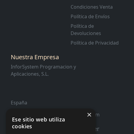
Condiciones Venta
Política de Envíos
Política de
Devoluciones
Política de Privacidad
Nuestra Empresa
InforSystem Programacion y
Aplicaciones, S.L.
España
×
contacto@distribucioninformatica.com
Ese sitio web utiliza
cookies
Suscribete a nuestro Newsletter