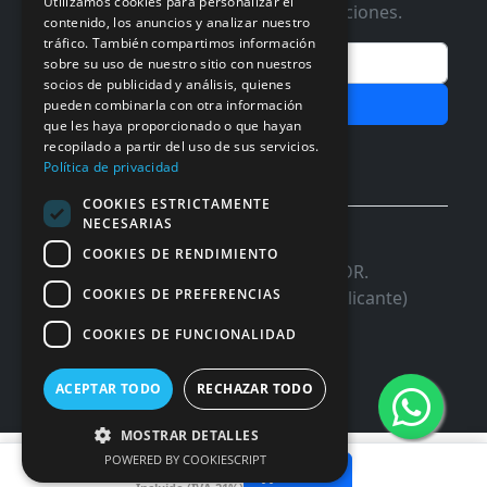
Utilizamos cookies para personalizar el
Te informaremos de ofertas y promociones.
contenido, los anuncios y analizar nuestro
tráfico. También compartimos información
Email
sobre su uso de nuestro sitio con nuestros
socios de publicidad y análisis, quienes
Subscribir
pueden combinarla con otra información
que les haya proporcionado o que hayan
recopilado a partir del uso de sus servicios.
Aceptar Politica de
Privacidad
Política de privacidad
COOKIES ESTRICTAMENTE
NECESARIAS
© 2026 InforSystem Programacion y
COOKIES DE RENDIMIENTO
Aplicaciones, S.L. CIF: B54337985 | C/DR.
COOKIES DE PREFERENCIAS
Marañon, 17 Local 5 | 03680 - ASPE (Alicante)
COOKIES DE FUNCIONALIDAD
ACEPTAR TODO
RECHAZAR TODO
MOSTRAR DETALLES
26,31 €
POWERED BY COOKIESCRIPT
Añadir