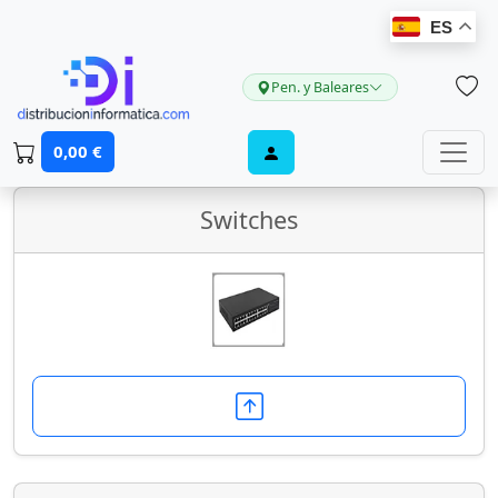
ES
Pen. y Baleares
Conectividad / Redes
0,00 €
Switches