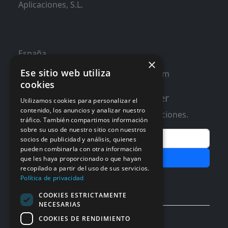
Aplicaciones, S.L.
España
×
Ese sitio web utiliza
contacto@distribucioninformatica.com
cookies
Suscribete a nuestro Newsletter
Utilizamos cookies para personalizar el
contenido, los anuncios y analizar nuestro
Te informaremos de ofertas y promociones.
tráfico. También compartimos información
sobre su uso de nuestro sitio con nuestros
Email
socios de publicidad y análisis, quienes
pueden combinarla con otra información
Subscribir
que les haya proporcionado o que hayan
recopilado a partir del uso de sus servicios.
Aceptar Politica de
Privacidad
Política de privacidad
COOKIES ESTRICTAMENTE
NECESARIAS
COOKIES DE RENDIMIENTO
© 2026 InforSystem Programacion y