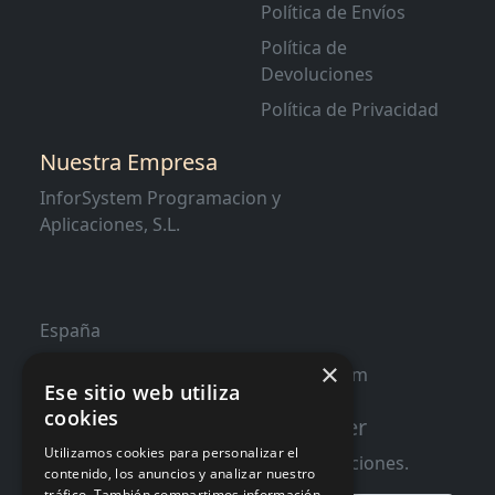
Política de Envíos
Política de
Devoluciones
Política de Privacidad
Nuestra Empresa
InforSystem Programacion y
Aplicaciones, S.L.
España
×
contacto@distribucioninformatica.com
Ese sitio web utiliza
cookies
Suscribete a nuestro Newsletter
Utilizamos cookies para personalizar el
Te informaremos de ofertas y promociones.
contenido, los anuncios y analizar nuestro
tráfico. También compartimos información