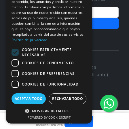
contenido, los anuncios y analizar nuestro
tráfico. También compartimos información
Email
sobre su uso de nuestro sitio con nuestros
socios de publicidad y análisis, quienes
Subscribir
pueden combinarla con otra información
que les haya proporcionado o que hayan
recopilado a partir del uso de sus servicios.
Aceptar Politica de
Privacidad
Política de privacidad
COOKIES ESTRICTAMENTE
NECESARIAS
© 2026 InforSystem Programacion y
COOKIES DE RENDIMIENTO
Aplicaciones, S.L. CIF: B54337985 | C/DR.
COOKIES DE PREFERENCIAS
Marañon, 17 Local 5 | 03680 - ASPE (Alicante)
COOKIES DE FUNCIONALIDAD
ACEPTAR TODO
RECHAZAR TODO
MOSTRAR DETALLES
12,37 €
POWERED BY COOKIESCRIPT
Añadir
Incluido (IVA 21%)