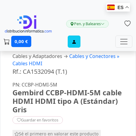
ES
Pen. y Baleares
0,00 €
Cables y Adaptadores →
Cables y Conectores »
Cables HDMI
Rf.: CA1532094 (T.1)
PN: CCBP-HDMI-5M
Gembird CCBP-HDMI-5M cable
HDMI HDMI tipo A (Estándar)
Gris
Guardar en favoritos
Sé el primero en valorar este producto