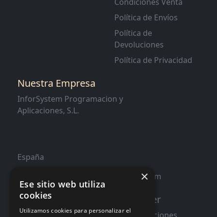
Condiciones Venta
Política de Envíos
Política de
Devoluciones
Política de Privacidad
Nuestra Empresa
InforSystem Programacion y
Aplicaciones, S.L.
España
×
contacto@distribucioninformatica.com
Ese sitio web utiliza
cookies
Suscribete a nuestro Newsletter
Utilizamos cookies para personalizar el
Te informaremos de ofertas y promociones.