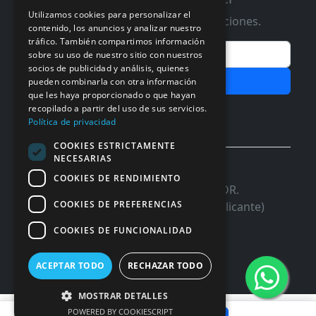
Utilizamos cookies para personalizar el
Te informaremos de ofertas y promociones.
contenido, los anuncios y analizar nuestro
tráfico. También compartimos información
Email
sobre su uso de nuestro sitio con nuestros
socios de publicidad y análisis, quienes
Subscribir
pueden combinarla con otra información
que les haya proporcionado o que hayan
Aceptar Politica de
Privacidad
recopilado a partir del uso de sus servicios.
Política de privacidad
COOKIES ESTRICTAMENTE
NECESARIAS
© 2026 InforSystem Programacion y
COOKIES DE RENDIMIENTO
Aplicaciones, S.L. CIF: B54337985 | C/DR.
COOKIES DE PREFERENCIAS
Marañon, 17 Local 5 | 03680 - ASPE (Alicante)
COOKIES DE FUNCIONALIDAD
ACEPTAR TODO
RECHAZAR TODO
MOSTRAR DETALLES
119,87 €
POWERED BY COOKIESCRIPT