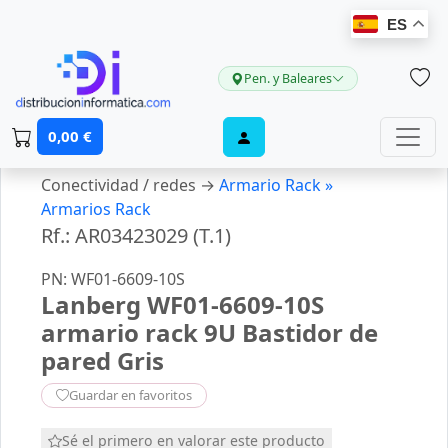
ES
Pen. y Baleares
0,00 €
Conectividad / redes →
Armario Rack »
Armarios Rack
Rf.: AR03423029 (T.1)
PN: WF01-6609-10S
Lanberg WF01-6609-10S
armario rack 9U Bastidor de
pared Gris
Guardar en favoritos
Sé el primero en valorar este producto