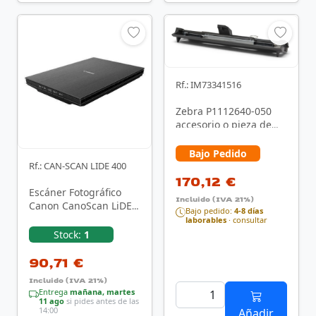
Rf.: IM73341516
Zebra P1112640-050
accesorio o pieza de
recambio para
impresora/escáner
Bajo Pedido
Cabezal …
Rf.: CAN-SCAN LIDE 400
170,12 €
Escáner Fotográfico
Incluido (IVA 21%)
Canon CanoScan LiDE
Bajo pedido:
4-8 días
400
laborables
· consultar
Stock:
1
90,71 €
Incluido (IVA 21%)
Entrega
mañana, martes
11 ago
si pides antes de las
14:00
Añadir