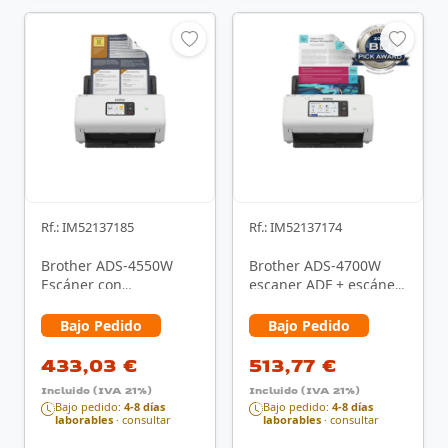
Rf.: IM52137185
Rf.: IM52137174
Brother ADS-4550W
Brother ADS-4700W
Escáner con
escaner ADF + escáner
alimentador
alimentado por hojas
automático de
600 x 600 DPI A4 …
Bajo Pedido
Bajo Pedido
documentos (ADF) 600
x …
433,03 €
513,77 €
Incluido (IVA 21%)
Incluido (IVA 21%)
Bajo pedido:
4-8 días
Bajo pedido:
4-8 días
laborables
· consultar
laborables
· consultar