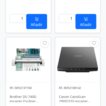
Añadir
Añadir
Rf.: IM52137160
Rf.: IM52108142
Brother DS-740D
Canon CanoScan
escaner Escáner
2995C010 escaner
alimentado con hojas
Escáner de cama plana