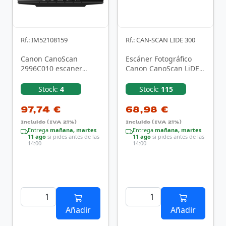
Rf.: IM52108159
Rf.: CAN-SCAN LIDE 300
Canon CanoScan
Escáner Fotográfico
2996C010 escaner
Canon CanoScan LiDE
Escáner de cama plana
300
4800 x 4800 DPI A4
Stock:
4
Stock:
115
Negro
97,74 €
68,98 €
Incluido (IVA 21%)
Incluido (IVA 21%)
Entrega
mañana, martes
Entrega
mañana, martes
11 ago
si pides antes de las
11 ago
si pides antes de las
14:00
14:00
Añadir
Añadir