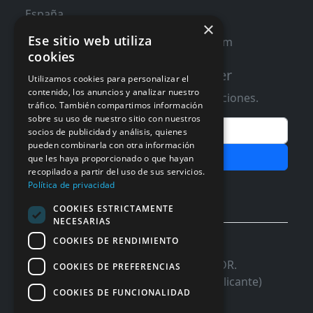
España
×
Ese sitio web utiliza
contacto@distribucioninformatica.com
cookies
Suscribete a nuestro Newsletter
Utilizamos cookies para personalizar el
contenido, los anuncios y analizar nuestro
Te informaremos de ofertas y promociones.
tráfico. También compartimos información
sobre su uso de nuestro sitio con nuestros
Email
socios de publicidad y análisis, quienes
pueden combinarla con otra información
Subscribir
que les haya proporcionado o que hayan
recopilado a partir del uso de sus servicios.
Aceptar Politica de
Privacidad
Política de privacidad
COOKIES ESTRICTAMENTE
NECESARIAS
COOKIES DE RENDIMIENTO
© 2026 InforSystem Programacion y
Aplicaciones, S.L. CIF: B54337985 | C/DR.
COOKIES DE PREFERENCIAS
Marañon, 17 Local 5 | 03680 - ASPE (Alicante)
COOKIES DE FUNCIONALIDAD