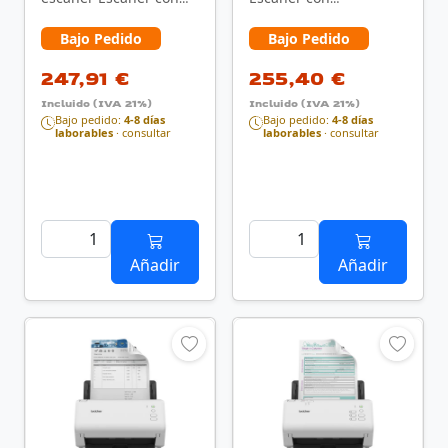
alimentador
alimentador
automático de
automático de
Bajo Pedido
Bajo Pedido
documentos …
documentos (ADF) 1200
x …
247,91 €
255,40 €
Incluido (IVA 21%)
Incluido (IVA 21%)
Bajo pedido:
4-8 días
Bajo pedido:
4-8 días
laborables
· consultar
laborables
· consultar
Añadir
Añadir