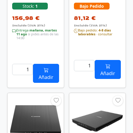
600 x 600 DPI A4
2400 x 2400 DPI A4
Stock:
1
Bajo Pedido
Negro, …
Negro
156,98 €
81,12 €
Incluido (IVA 21%)
Incluido (IVA 21%)
Entrega
mañana, martes
Bajo pedido:
4-8 días
11 ago
si pides antes de las
laborables
· consultar
14:00
Añadir
Añadir