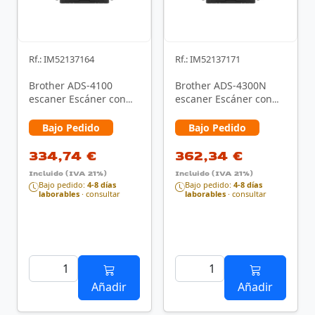
Rf.: IM52137164
Rf.: IM52137171
Brother ADS-4100
Brother ADS-4300N
escaner Escáner con
escaner Escáner con
alimentador
alimentador
automático de
automático de
Bajo Pedido
Bajo Pedido
documentos …
documentos …
334,74 €
362,34 €
Incluido (IVA 21%)
Incluido (IVA 21%)
Bajo pedido:
4-8 días
Bajo pedido:
4-8 días
laborables
· consultar
laborables
· consultar
Añadir
Añadir